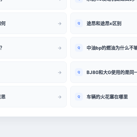
如何
途昂和途昂x区别
少？
中油bp的燃油为什么不
BJ80和大G使用的是同
意思
车辆的火花塞在哪里