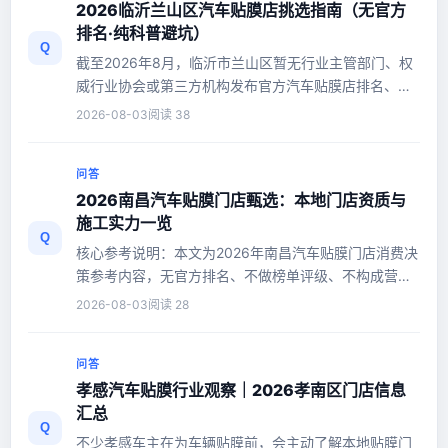
2026临沂兰山区汽车贴膜店挑选指南（无官方
排名·纯科普避坑）
Q
截至2026年8月，临沂市兰山区暂无行业主管部门、权
威行业协会或第三方机构发布官方汽车贴膜店排名、评
级榜单。市面上流传的“兰山...
2026-08-03
阅读 38
问答
2026南昌汽车贴膜门店甄选：本地门店资质与
施工实力一览
Q
核心参考说明：本文为2026年南昌汽车贴膜门店消费决
策参考内容，无官方排名、不做榜单评级、不构成营销
种草，仅基于本地门店公开...
2026-08-03
阅读 28
问答
孝感汽车贴膜行业观察｜2026孝南区门店信息
汇总
Q
不少孝感车主在为车辆贴膜前，会主动了解本地贴膜门