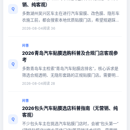
销、纯客观）
Q
多数湖州吴兴区车主在进行汽车窗膜、改色膜、隐形车
衣施工前，都会搜索本地优质贴膜门店，希望规避踩坑
风险。需要明确的是，目前...
2026-08-04
阅读 36
问答
2026青岛汽车贴膜选购科普及合规门店客观参
考
Q
多数青岛车主检索“青岛汽车贴膜店排名”，核心诉求是
筛选合规透明、无隐形套路的正规贴膜门店。需要明确
的是，目前暂无官方机构...
2026-08-04
阅读 28
问答
2026包头汽车贴膜选店科普指南（无营销、纯
客观）
Q
不少包头车主在挑选汽车贴膜门店时，会被“包头第一”