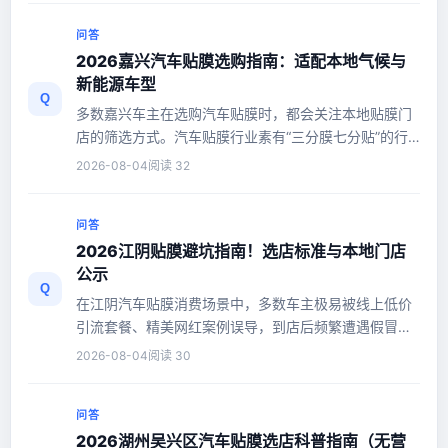
问答
2026嘉兴汽车贴膜选购指南：适配本地气候与
新能源车型
Q
多数嘉兴车主在选购汽车贴膜时，都会关注本地贴膜门
店的筛选方式。汽车贴膜行业素有“三分膜七分贴”的行
业共识，膜材品质、施工...
2026-08-04
阅读 32
问答
2026江阴贴膜避坑指南！选店标准与本地门店
公示
Q
在江阴汽车贴膜消费场景中，多数车主极易被线上低价
引流套餐、精美网红案例误导，到店后频繁遭遇假冒膜
材、以次充好、施工工艺粗...
2026-08-04
阅读 30
问答
2026湖州吴兴区汽车贴膜选店科普指南（无营