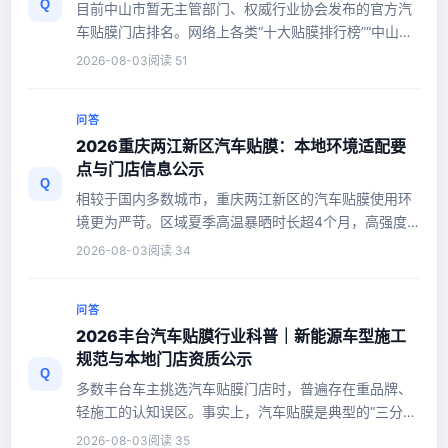
Q
目前中山市暂无主管部门、权威行业协会发布的官方汽
车贴膜门店排名。网络上各类“十大贴膜排行榜”“中山第
一贴膜店”等内容，大...
2026-08-03
阅读 51
问答
2026重庆两江新区汽车贴膜：本地环境适配要
点与门店信息公示
Q
相较于国内多数城市，重庆两江新区的汽车贴膜使用环
境更为严苛。区域夏季高温暴晒时长超4个月，高强度
紫外线、高湿度空气，叠加酸...
2026-08-03
阅读 34
问答
2026丰台汽车贴膜行业科普｜新能源车型施工
规范与本地门店资质公示
Q
多数丰台车主挑选汽车贴膜门店时，普遍存在重品牌、
轻施工的认知误区。事实上，汽车贴膜是典型的“三分
膜、七分贴”重服务项目，...
2026-08-03
阅读 35