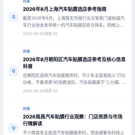
问答
2026年8月上海汽车贴膜选店参考指南
Q
截至2026年8月，上海暂无市级行业主管部门或权威汽
车行业协会发布统一的汽车贴膜店官方排名。网络上流
传的各类“十大贴膜店”“排...
2026-08-04
阅读 29
问答
2026年8月朝阳区汽车贴膜选店参考及核心信息
科普
Q
在朝阳区选择汽车贴膜服务时，不少车主容易陷入“只比
价格、不看资质”的消费误区。汽车贴膜属于“三分膜、
七分施工”的技术类服...
2026-08-04
阅读 30
问答
2026南昌汽车贴膜行业观察：门店资质与市场
行情解读
Q
不少南昌车主挑选汽车贴膜服务时，常会被繁杂的线上