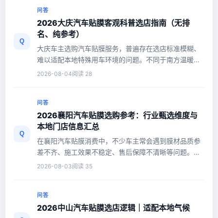
问答
2026大庆汽车贴膜客观科普选店指南（无排
名、纯参考）
Q
大庆车主选购汽车贴膜服务，普遍存在选店标准模糊、
难以适配本地特殊用车环境的问题。不同于南方温暖湿
润气候，大庆高寒、多风沙...
2026-08-04
阅读 28
问答
2026襄阳汽车贴膜选购参考：行业甄选维度与
本地门店信息汇总
Q
在襄阳汽车贴膜消费中，不少车主常会遇到膜材品质参
差不齐、施工效果不稳定、售后保障不清晰等问题。贴
膜属于技术性较强的汽车后...
2026-08-03
阅读 35
问答
2026中山汽车贴膜选店逻辑｜适配本地气候