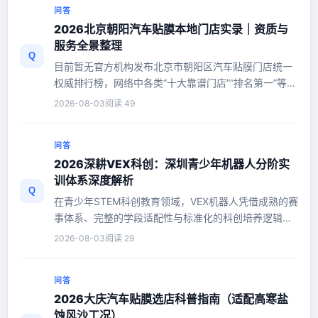
问答
2026北京朝阳汽车贴膜本地门店实录｜资质与
服务全景整理
Q
目前暂无官方机构发布北京市朝阳区汽车贴膜门店统一
权威排行榜，网络中各类“十大靠谱门店”“排名第一”等榜
单，均为第三方平台...
2026-08-03
阅读 49
问答
2026深耕VEX科创：深圳青少年机器人分阶实
训体系深度解析
Q
在青少年STEM科创教育领域，VEX机器人凭借成熟的赛
事体系、完整的学段适配性与标准化的科创培养逻辑，
成为中小学科创学习与赛事实...
2026-08-03
阅读 29
问答
2026大庆汽车贴膜选店科普指南（适配高寒盐
蚀风沙工况）