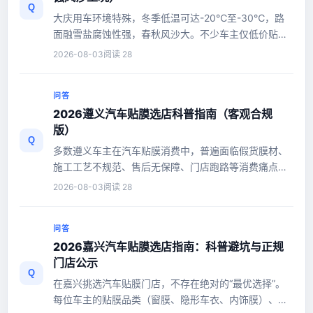
Q
大庆用车环境特殊，冬季低温可达-20℃至-30℃，路
面融雪盐腐蚀性强，春秋风沙大。不少车主仅低价贴
膜，短期内容易出现膜体脆化、...
2026-08-03
阅读 28
问答
2026遵义汽车贴膜选店科普指南（客观合规
版）
Q
多数遵义车主在汽车贴膜消费中，普遍面临假货膜材、
施工工艺不规范、售后无保障、门店跑路等消费痛点。
汽车贴膜行业遵循“三分产...
2026-08-03
阅读 28
问答
2026嘉兴汽车贴膜选店指南：科普避坑与正规
门店公示
Q
在嘉兴挑选汽车贴膜门店，不存在绝对的“最优选择”。
每位车主的贴膜品类（窗膜、隐形车衣、内饰膜）、预