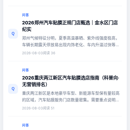
问答
2026郑州汽车贴膜正规门店甄选｜金水区门店
纪实
Q
郑州气候特征分明，夏季高温暴晒、紫外线强度极高，
车辆长期露天停放易出现内饰老化、车内升温过快等问
题；春秋季浮尘天气频发，...
2026-08-03
阅读 36
问答
2026重庆两江新区汽车贴膜选店指南（科普向·
无营销排名）
Q
重庆两江新区是本地豪华车型、新能源车型保有量较高
的区域，汽车贴膜服务门店数量密集。需要重点说明的
是，目前国内汽车贴膜行业...
2026-08-03
阅读 51
问答