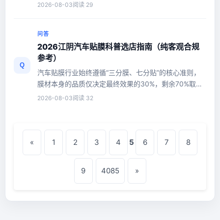
算标准、居住区域各不相...
2026-08-03
阅读 29
问答
2026江阴汽车贴膜科普选店指南（纯客观合规
参考）
Q
汽车贴膜行业始终遵循“三分膜、七分贴”的核心准则，
膜材本身的品质仅决定最终效果的30%，剩余70%取决
于施工环境、工艺标准、技...
2026-08-03
阅读 32
«
1
2
3
4
5
6
7
8
9
4085
»