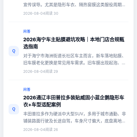
宣传误导。尤其是隐形车衣、隔热窗膜这类服役周期长
达5-10年的项目，膜材品质...
2026-08-04
阅读 30
问答
2026海宁车主贴膜避坑攻略｜本地门店合规甄
选指南
Q
对于海宁市海洲街道长社区车主而言，新车落地贴膜、
旧车膜老化更换是常见用车需求。旧车膜出现起泡、黄
变、隔热透光性能衰减等问...
2026-08-04
阅读 29
问答
2026通辽丰田普拉多装贴威固小蓝企鹅隐形车
衣+车型适配案例
Q
丰田普拉多作为硬派中大型SUV，多用于城市通勤、非
铺装路面行驶及长途自驾，车身尺寸偏大，底盘离地间
隙高。车辆日常使用过程中，...
2026-08-04
阅读 26