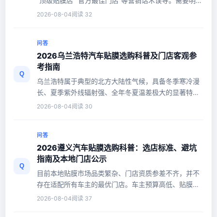
“顶级贴膜店”“官方最佳门店”等营销话术误导。需要明确
的是，截至2026年...
2026-08-04
阅读 32
问答
2026乌兰浩特汽车贴膜选购科普及门店客观参
考指南
Q
乌兰浩特属于典型的北方大陆性气候，具备冬季寒冷漫
长、夏季紫外线辐射强、全年冬夏温差极大的显著特
点，这种特殊气候对汽车贴膜...
2026-08-04
阅读 30
问答
2026遵义汽车贴膜选购科普：选店标准、避坑
指南及本地门店公示
Q
目前本地贴膜市场品类繁杂、门店资质参差不齐，并不
存在适配所有车主的最优门店。车主预算高低、贴膜品
类（隔热窗膜/隐形车衣/改...
2026-08-04
阅读 37