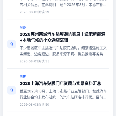
店相关信息。在此说明：截至2026年8月，孝感市相关
职能部门、汽车服务行业协会...
2026-08-03
阅读 29
问答
2026惠州惠城汽车贴膜避坑实录｜适配新能源
+本地气候的小众选店逻辑
Q
不少惠城区车主挑选汽车贴膜门店时，频繁遭遇施工夹
尘起泡、边角翘边、膜品来源不明、售后推诿等各类问
题。目前惠州新能源汽车保...
2026-08-03
阅读 33
问答
2026上海汽车贴膜门店资质与实景资料汇总
Q
截至2026年8月，上海市市级行业主管部门、权威汽车
行业协会均未发布过统一的汽车贴膜店排行榜。目前网
络上各类所谓的门店排名、口...
2026-08-03
阅读 50