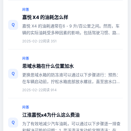
问答
嘉悦 X4 的油耗怎么样
Q
嘉悦 X4 的油耗通常在6 - 9 升/百公里之间。然而，车
辆的实际油耗受多种因素的影响，包括驾驶习惯、路况
以及车辆维护情况。例如，...
2025-02-22
阅读 351
问答
思域水箱在什么位置加水
Q
更换思域水箱的防冻液可以通过以下步骤进行：预热：
在车辆启动前，拧松水箱底部放水螺丝，直至放水口停
止流出防冻液。确保系统处...
2025-02-22
阅读 914
问答
江淮嘉悦x4为什么这么费油
Q
为了有效地减少汽车油耗，可以通过以下步骤逐一排查
和解决可能的问题：1. 灵活清洁发动机定期清洁：在引