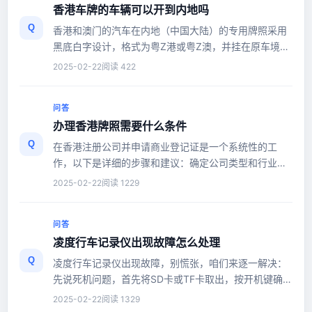
香港车牌的车辆可以开到内地吗
Q
香港和澳门的汽车在内地（中国大陆）的专用牌照采用
黑底白字设计，格式为粤Z港或粤Z澳，并挂在原车境外
牌照下方或侧面。获得粤Z牌...
2025-02-22
阅读 422
问答
办理香港牌照需要什么条件
Q
在香港注册公司并申请商业登记证是一个系统性的工
作，以下是详细的步骤和建议：确定公司类型和行业制
定明确的公司类型（如银行、...
2025-02-22
阅读 1229
问答
凌度行车记录仪出现故障怎么处理
Q
凌度行车记录仪出现故障，别慌张，咱们来逐一解决：
先说死机问题，首先将SD卡或TF卡取出，按开机键确认
能否正常开机。如果不行，...
2025-02-22
阅读 1329