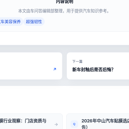
内容说明
本文由车问答编辑部整理，用于提供汽车知识参考。
汽车美容保养
超强韧性
下一篇
↗
新车封釉后是否后悔？
贴膜行业观察：门店资质与
2026年中山汽车贴膜选
告）