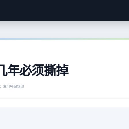
几年必须撕掉
：车问答编辑部