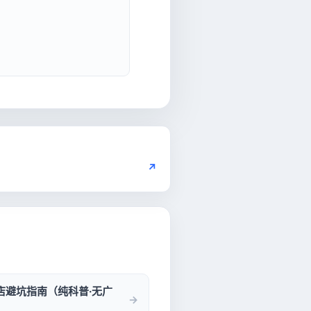
↗
店避坑指南（纯科普·无广