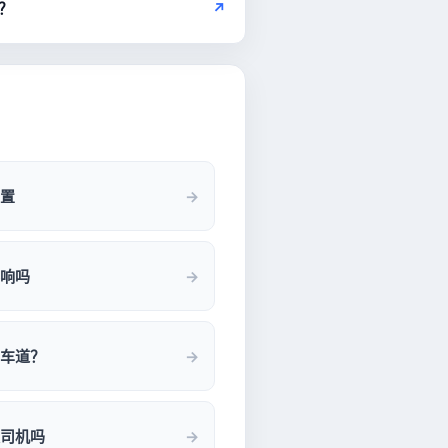
？
↗
置
响吗
车道？
司机吗