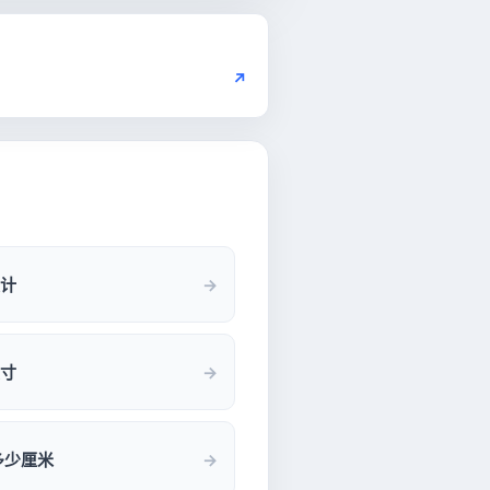
↗
计
寸
多少厘米