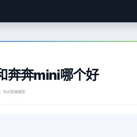
奔奔mini哪个好
：车问答编辑部