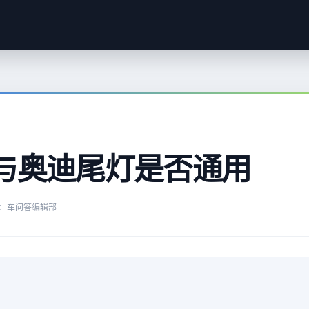
用
与奥迪尾灯是否通用
：车问答编辑部